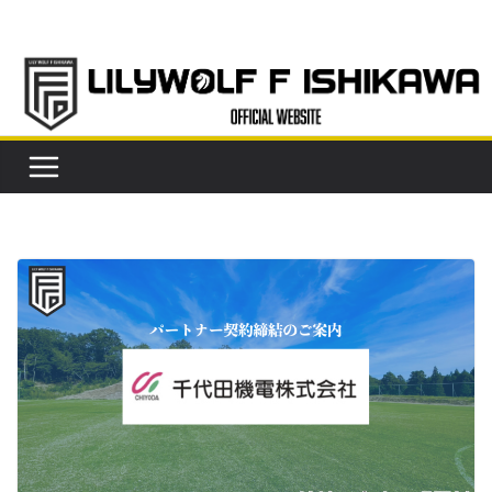
コ
ン
テ
ン
ツ
へ
ス
キ
ッ
プ