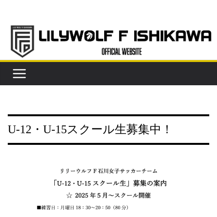
コ
ン
テ
ン
ツ
へ
ス
キ
ッ
プ
U-12・U-15スクール生募集中！