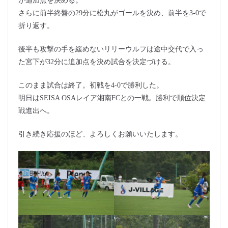
が追加点を決める。
さらに前半終盤の29分に松丸がゴールを決め、前半を3-0で
折り返す。
後半も攻撃の手を緩めないリリーウルフは途中交代で入っ
た宮下が32分に追加点を決め試合を決定づける。
このまま試合は終了。初戦を4-0で勝利した。
明日はSEISA OSAレイア湘南FCとの一戦。勝利で順位決定
戦進出へ。
引き続き応援のほど、よろしくお願いいたします。