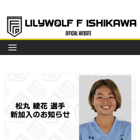
コ
ン
テ
ン
ツ
へ
ス
キ
ッ
プ