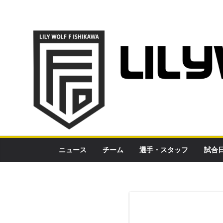
コ
ン
テ
ン
ツ
へ
ス
キ
ッ
プ
ニュース
チーム
選手・スタッフ
試合