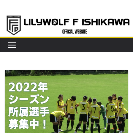
コ
ン
テ
ン
ツ
へ
ス
キ
ッ
プ