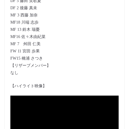
DF 5 藤田 笑歌夏
DF 2 後藤 真未
MF 3 西藤 加奈
MF18 川端 志歩
MF 13 鈴木 瑞憂
MF16 佐々木由紀菜
MF 7 舛田 仁美
FW 11 宮田 歩果
FW15 橋浦 さつき
【リザーブメンバー】
なし
【ハイライト映像】