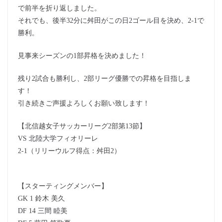
で前半を折り返しました。
それでも、後半32分に舛田がこの日2ゴール目を決め、2-1で
勝利。
見事来シーズンの1部昇格を決めました！
残り2試合も勝利し、2部リーグ優勝での昇格を目指しま
す！
引き続きご声援よろしくお願い致します！
【北信越女子サッカーリーグ2部第13節】
VS 北陸大学フィオリーレ
2-1（リリーウルフ得点：舛田2）
【スターティングメンバー】
GK 1 鈴木 美久
DF 14 三間 睦美